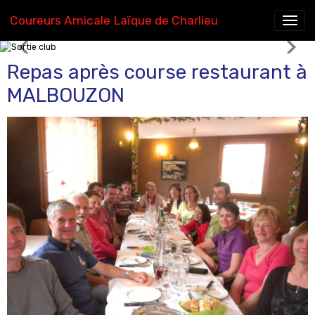
Coureurs Amicale Laïque de Charlieu
Sortie club
Repas après course restaurant à
MALBOUZON