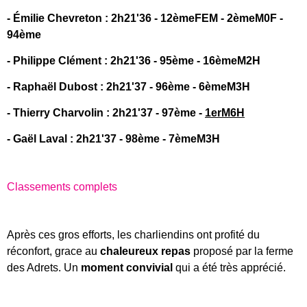
- Émilie Chevreton : 2h21'36 - 12èmeFEM - 2èmeM0F -
94ème
- Philippe Clément : 2h21'36 - 95ème - 16èmeM2H
- Raphaël Dubost : 2h21'37 - 96ème - 6èmeM3H
- Thierry Charvolin : 2h21'37 - 97ème -
1erM6H
- Gaël Laval : 2h21'37 - 98ème - 7èmeM3H
Classements complets
Après ces gros efforts, les charliendins ont profité du
réconfort, grace au
chaleureux repas
proposé par la ferme
des Adrets. Un
moment convivial
qui a été très apprécié.