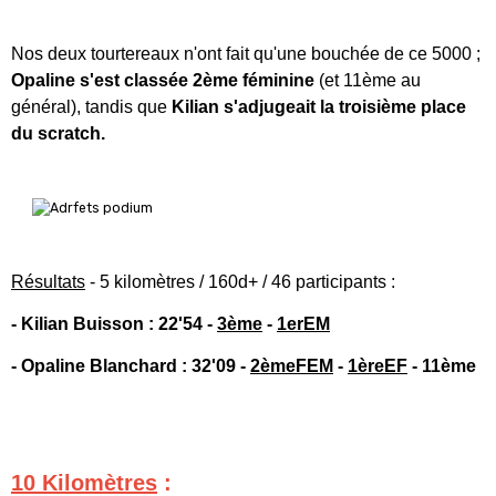
Nos deux tourtereaux n'ont fait qu'une bouchée de ce 5000 ;
Opaline s'est classée 2ème féminine
(et 11ème au
général),
tandis que
Kilian s'adjugeait la troisième place
du scratch.
Résultats
- 5 kilomètres / 160d+ / 46 participants :
- Kilian Buisson : 22'54 -
3ème
-
1erEM
- Opaline Blanchard : 32'09 -
2èmeFEM
-
1èreEF
- 11ème
10 Kilomètres
: