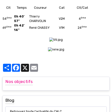
Clt
Temps
Coureur
Cat
Clt/Cat
0h 40'
Thierry
ème
ème
54
V2M
4
57''
CHARVOLIN
0h 42'
ème
ème
69
René CHASSY
V1M
24
14''
Partager
Facebook
X
Email
Nos objectifs
Blog
Retrouvez toute l'actualité du CALC