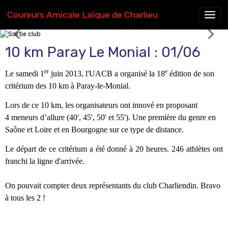
Coureurs Amicale Laïque de Charlieu
Sortie club
10 km Paray Le Monial : 01/06
er
e
Le
samedi 1
juin 2013
, l'
UACB
a organisé la
18
édition de son
critérium des 10 km
à
Paray-le-Monial
.
Lors de ce 10 km, les organisateurs ont innové en proposant
4 meneurs d’allure (40', 45', 50' et 55'). Une première du genre en
Saône et Loire et en Bourgogne sur ce type de distance.
Le départ de ce critérium a été donné à 20 heures. 246 athlètes ont
franchi la ligne d'arrivée.
On pouvait compter deux représentants du club Charliendin.
Bravo
à tous les 2 !