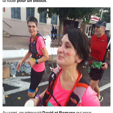
la route
pour un bisous
.
Au semi, on retrouvait
David et Romane
qui nous