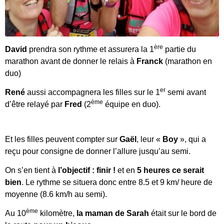
ère
David
prendra son rythme et assurera la 1
partie du
marathon avant de donner le relais à
Franck
(marathon en
duo)
er
René
aussi accompagnera les filles sur le 1
semi avant
ème
d’être relayé par
Fred
(2
équipe en duo).
Et les filles peuvent compter sur
Gaël
, leur «
Boy
», qui a
reçu pour consigne de donner l’allure jusqu’au semi.
On s’en tient à
l’objectif : finir !
et en
5 heures ce serait
bien
. Le rythme se situera donc entre 8.5 et 9 km/ heure de
moyenne (8.6 km/h au semi).
ème
Au 10
kilomètre,
la maman de Sarah
était sur le bord de