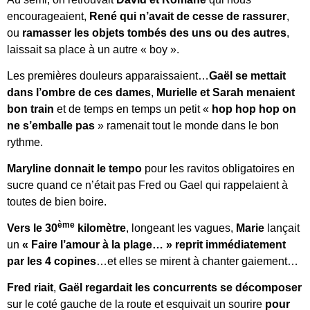
encourageaient,
René qui n’avait de cesse de rassurer
,
ou
ramasser
les objets tombés des uns ou des autres
,
laissait sa place à un autre « boy ».
Les premières douleurs apparaissaient…
Gaël
se mettait
dans l’ombre de ces dames
,
Murielle et Sarah
menaient
bon train
et de temps en temps un petit «
hop hop hop on
ne s’emballe pas
» ramenait tout le monde dans le bon
rythme.
Maryline donnait le tempo
pour les ravitos obligatoires en
sucre quand ce n’était pas Fred ou Gael qui rappelaient à
toutes de bien boire.
ème
Vers le 30
kilomètre
, longeant les vagues,
Marie
lançait
un
« Faire l’amour à la plage… »
reprit immédiatement
par les 4 copines
…et elles se mirent à chanter gaiement…
Fred riait
,
Gaël
regardait les concurrents se décomposer
sur le coté gauche de la route et esquivait un sourire
pour