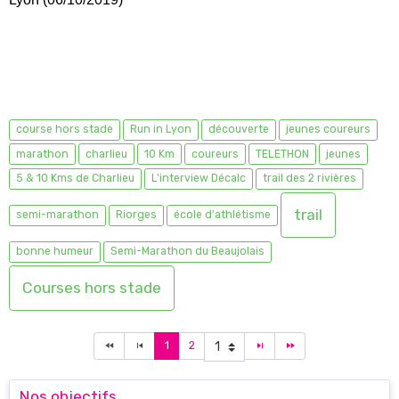
course hors stade
Run in Lyon
découverte
jeunes coureurs
marathon
charlieu
10 Km
coureurs
TELETHON
jeunes
5 & 10 Kms de Charlieu
L'interview Décalc
trail des 2 rivières
trail
semi-marathon
Riorges
école d'athlétisme
bonne humeur
Semi-Marathon du Beaujolais
Courses hors stade
1
2
Nos objectifs