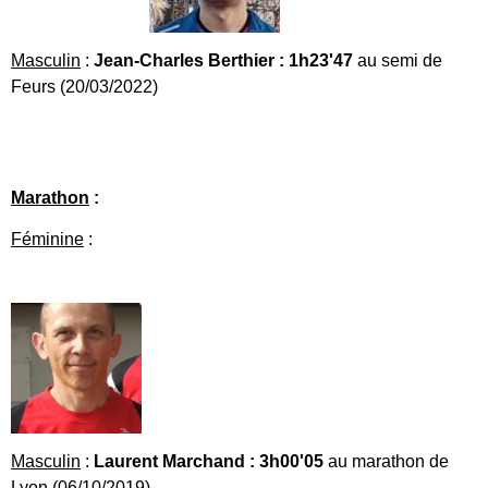
Masculin
:
Jean-Charles Berthier : 1h23'47
au semi de
Feurs (20/03/2022)
Marathon
:
Féminine
:
Masculin
:
Laurent Marchand
:
3h00'05
au marathon de
Lyon (06/10/2019)